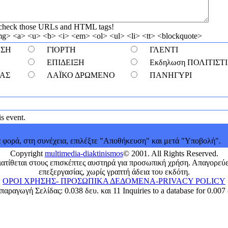
 check those URLs and HTML tags!
> <a> <u> <b> <i> <em> <ol> <ul> <li> <tt> <blockquote>
ΕΣΗ
ΓΙΟΡΤΗ
ΓΛΕΝΤΙ
ΕΠΙΔΕΙΞΗ
Εκδηλωση ΠΟΛΙΤΙΣΤ
ΤΑΣ
ΛΑΪΚΟ ΔΡΩΜΕΝΟ
ΠΑΝΗΓΥΡΙ
s event.
 φορά, στη συνέχεια, επιλέξτε "Αποθήκευση" και μετά "Υποβολή".
Copyright
multimedia-diaktinismos
© 2001. All Rights Reserved.
διατίθεται στους επισκέπτες αυστηρά για προσωπική χρήση. Απαγορεύ
επεξεργασίας, χωρίς γραπτή άδεια του εκδότη.
ΟΡΟΙ ΧΡΗΣΗΣ- ΠΡΟΣΩΠΙΚΑ ΔΕΔΟΜΕΝΑ-PRIVACY POLICY
αραγωγή Σελίδας: 0.038 δευ. και 11 Inquiries to a database for 0.007