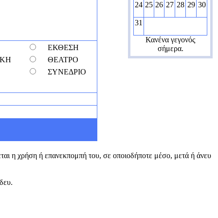
24
25
26
27
28
29
30
31
Κανένα γεγονός
ΕΚΘΕΣΗ
σήμερα.
ΙΚΗ
ΘΕΑΤΡΟ
ΣΥΝΕΔΡΙΟ
εται η χρήση ή επανεκπομπή του, σε οποιοδήποτε μέσο, μετά ή άνευ
 δευ.