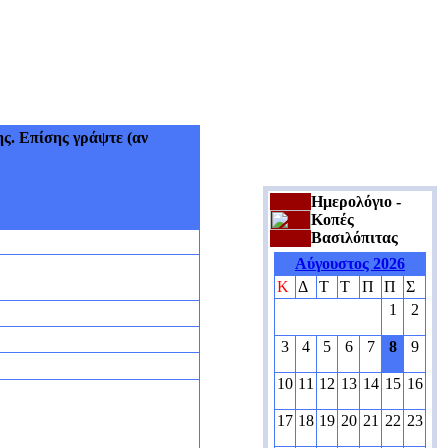
ς. Επίσης γράψτε (αν
Ημερολόγιο -
Κοπές
Βασιλόπιτας
Αύγουστος 2026
Κ
Δ
Τ
Τ
Π
Π
Σ
1
2
3
4
5
6
7
8
9
10
11
12
13
14
15
16
17
18
19
20
21
22
23