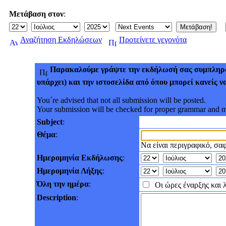
Μετάβαση στον
:
Αναζήτηση Εκδηλώσεων
Προτείνετε γεγονότα
Παρακαλούμε γράψτε την εκδήλωσή σας συμπληρών
υπάρχει) και την ιστοσελίδα από όπου μπορεί κανείς 
You´re advised that not all submission will be posted.
Your submission will be checked for proper grammar and ma
Subject
:
Θέμα
:
Να είναι περιγραφικό, σαφ
Ημερομηνία Εκδήλωσης
:
Ημερομηνία Λήξης
:
Όλη την ημέρα
:
Οι ώρες έναρξης και λ
Description
: